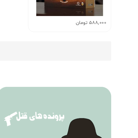
588,000
تومان