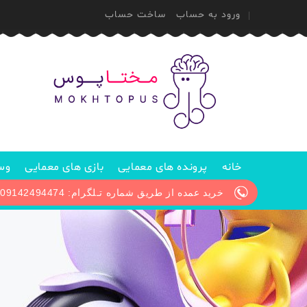
ورود به حساب
ساخت حساب
خانه
پرونده های معمایی
بازی های معمایی
وسا
خرید عمده از طریق شماره تـلگرام: 09142494474 / پیگیری سفارش از طریق آیدی تلگرام: @Mokhtopus_support1