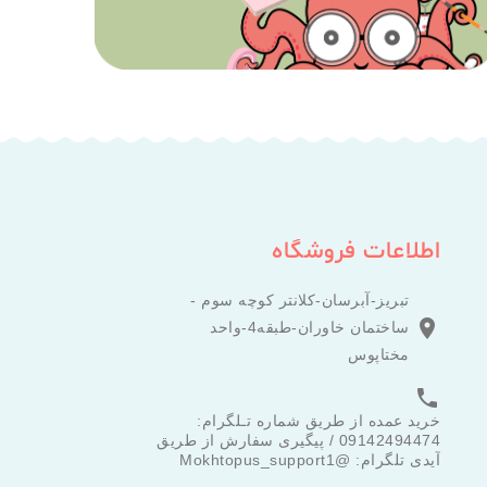
اطلاعات فروشگاه
تبریز-آبرسان-کلانتر کوچه سوم -

ساختمان خاوران-طبقه4-واحد
مختاپوس

خرید عمده از طریق شماره تـلگرام:
09142494474 / پیگیری سفارش از طریق
آیدی تلگرام: @Mokhtopus_support1