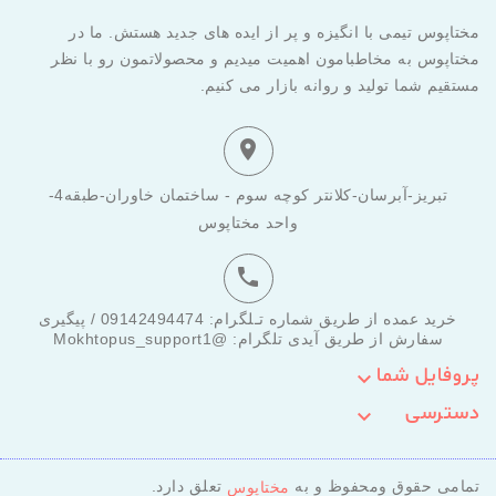
مختاپوس تیمی با انگیزه و پر از ایده های جدید هستش. ما در
مختاپوس به مخاطبامون اهمیت میدیم و محصولاتمون رو با نظر
مستقیم شما تولید و روانه بازار می کنیم.

تبریز-آبرسان-کلانتر کوچه سوم - ساختمان خاوران-طبقه4-
واحد مختاپوس

خرید عمده از طریق شماره تـلگرام: 09142494474 / پیگیری
سفارش از طریق آیدی تلگرام: @Mokhtopus_support1
پروفایل شما

دسترسی

تمامی حقوق ومحفوظ و به
تعلق دارد.
مختاپوس