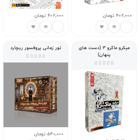
402,000
تومان
402,000
تومان
میکرو ماکرو 3 (دست های
تور زمانی پروفسور ریچارد
پنهان)
540,000
تومان