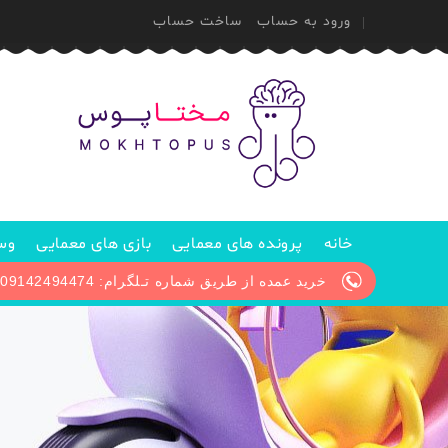
ورود به حساب
ساخت حساب
خانه
پرونده های معمایی
بازی های معمایی
وسا
خرید عمده از طریق شماره تـلگرام: 09142494474 / پیگیری سفارش از طریق آیدی تلگرام: @Mokhtopus_support1