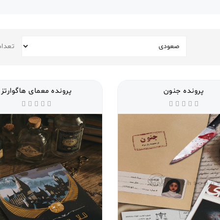
تعداد
پرونده جنون
پرونده معمای هاگوارتز