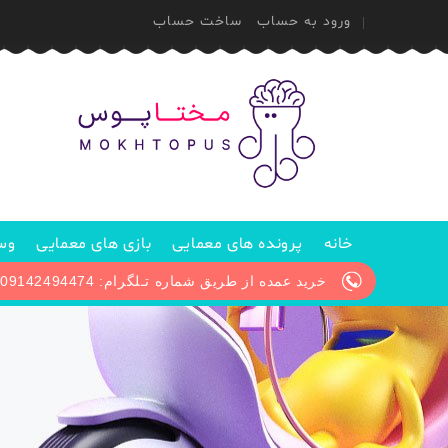
ورود به حساب
ساخت حساب
خانه
پرونده های معمایی
بازی های معمایی
وسا
خرید عمده از طریق شماره تـلگرام: 09142494474 / پیگیری سفارش از طریق آیدی تلگرام: @Mokhtopus_support1