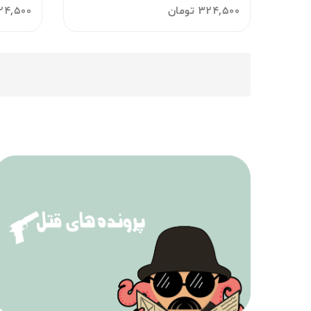
324,500
تومان
24,500