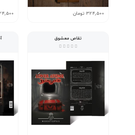
324,500
تومان
24,500
تقاص معشوق
آق