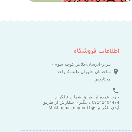
اطلاعات فروشگاه
تبریز-آبرسان-کلانتر کوچه سوم -

ساختمان خاوران-طبقه4-واحد
مختاپوس

خرید عمده از طریق شماره تـلگرام:
09142494474 / پیگیری سفارش از طریق
آیدی تلگرام: @Mokhtopus_support1