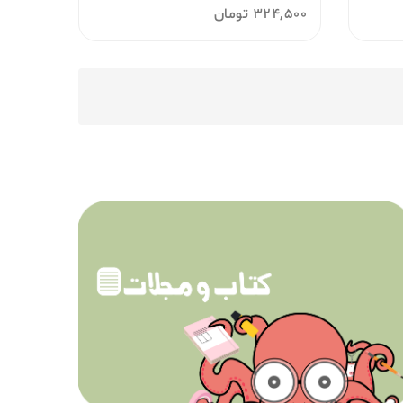
324,500
تومان