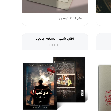
324,500
تومان
آقای شب 1 نسخه جدید