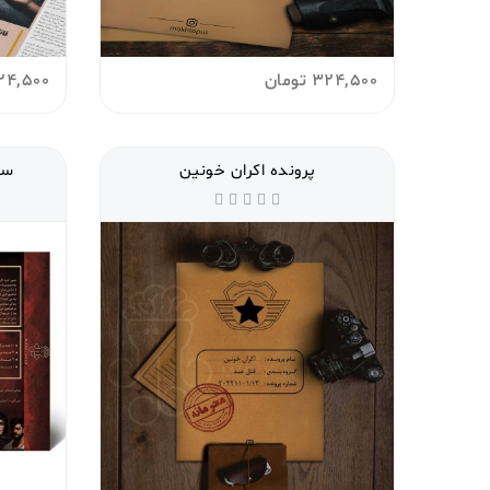
324,500
تومان
24,500
پرونده اکران خونین
سا