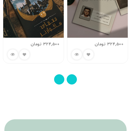
324,500
تومان
324,500
تومان