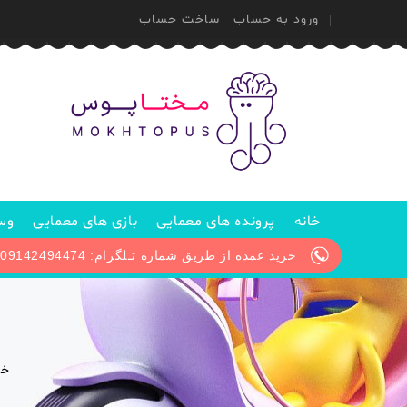
ورود به حساب
ساخت حساب
خانه
پرونده های معمایی
بازی های معمایی
وسا
خرید عمده از طریق شماره تـلگرام: 09142494474 / پیگیری سفارش از طریق آیدی تلگرام: @Mokhtopus_support1
خا