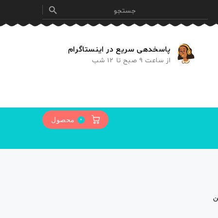

پاسخدهی سریع در اینستاگرام
از ساعت 9 صبح تا 12 شب
0
محصول
ن