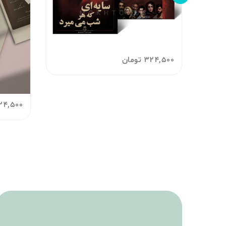
324,500
تومان
24,500