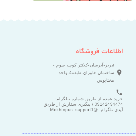
اطلاعات فروشگاه
تبریز-آبرسان-کلانتر کوچه سوم -

ساختمان خاوران-طبقه4-واحد
مختاپوس

خرید عمده از طریق شماره تـلگرام:
09142494474 / پیگیری سفارش از طریق
آیدی تلگرام: @Mokhtopus_support1