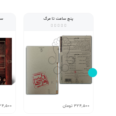
پنج ساعت تا مرگ
سا
324,500
تومان
24,500