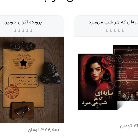
یه‌ای که هر شب می‌میرد
پرونده اکران خونین
3
تومان
324,500
تومان