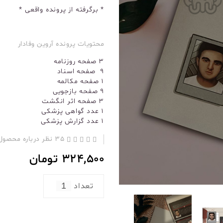
*‌ برگرفته از پرونده واقعی *
محتویات پرونده آروین وفادار
۳ صفحه روزنامه
۹ صفحه اسناد
۱ صفحه مکالمه
۹ صفحه بازجویی
۳ صفحه اثر انگشت
۱ عدد گواهی پزشکی
۱ عدد گزارش پزشکی
35 نظر درباره محصول
324,500
تومان
تعداد