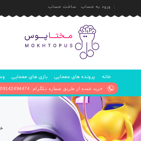
ورود به حساب
ساخت حساب
خانه
پرونده های معمایی
بازی های معمایی
وسا
خرید عمده از طریق شماره تـلگرام: 09142494474 / پیگیری سفارش از طریق آیدی تلگرام: @Mokhtopus_support1
خا