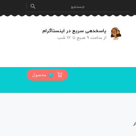

پاسخدهی سریع در اینستاگرام
از ساعت 9 صبح تا 12 شب
0
محصول
ر