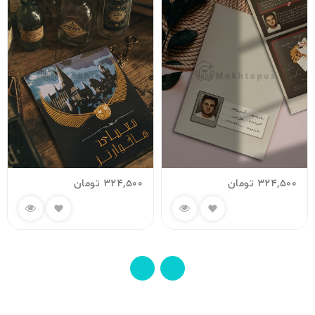
324,500
تومان
324,500
تومان