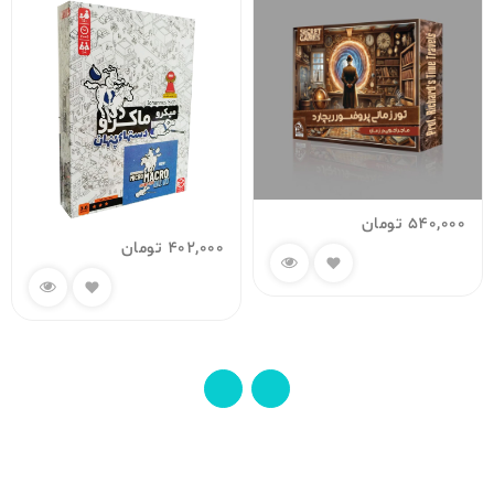
540,000
تومان
402,000
تومان