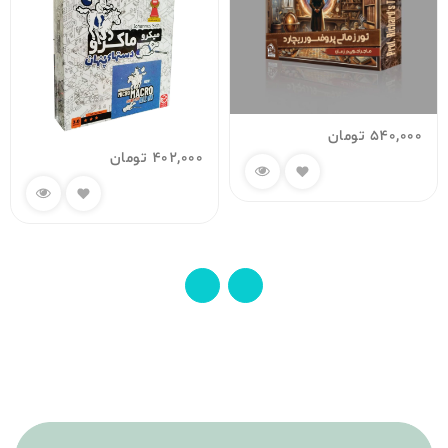
540,000
تومان
402,000
تومان